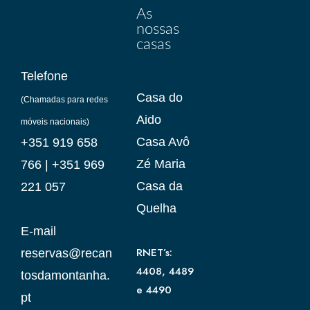
As
nossas
casas
Telefone
Casa do
(Chamadas para redes
Aido
móveis nacionais)
Casa Avô
+351 919 658
Zé Maria
766
|
+351 969
Casa da
221 057
Quelha
E-mail
RNET’s:
reservas@recan
4408, 4489
tosdamontanha.
e 4490
pt