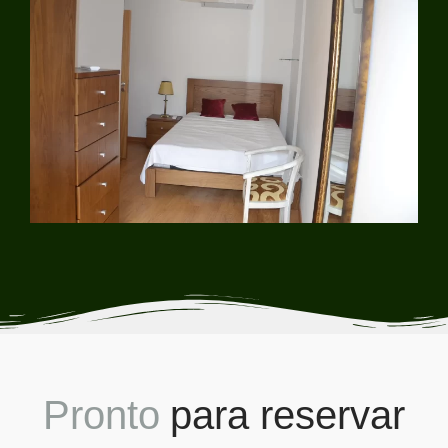
P
r
o
n
t
o
p
a
r
a
r
e
s
e
r
v
a
r