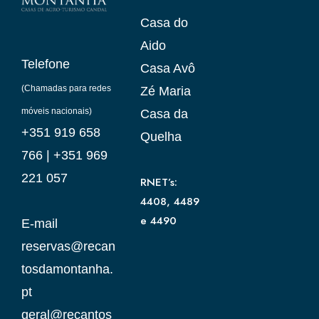
Casa do
Aido
Telefone
Casa Avô
(Chamadas para redes
Zé Maria
móveis nacionais)
Casa da
+351 919 658
Quelha
766
|
+351 969
221 057
RNET’s:
4408, 4489
e 4490
E-mail
reservas@recan
tosdamontanha.
pt
geral@recantos