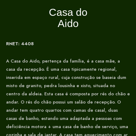
C
a
s
a
d
o
A
i
d
o
RNET: 4408
A Casa do Aido, pertença da família, é a casa mãe, a
casa da recepção. É uma casa tipicamente regional,
inserida em espaço rural, cuja construção se baseia dum
misto de granito, pedra lousinha e xisto, situada no
centro da aldeia. Esta casa é composta por rés do chão e
andar. O rés do chão possui um salão de recepção. O
andar tem quatro quartos com camas de casal, duas
casas de banho, estando uma adaptada a pessoas com
deficiência motora + uma casa de banho de serviço, uma
cozinha e sala de jantar. A casa tem aquecimento com ar