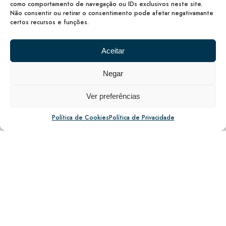
como comportamento de navegação ou IDs exclusivos neste site.
Não consentir ou retirar o consentimento pode afetar negativamante
certos recursos e funções.
Veja o que dizem sobre nós
Aceitar
T
e
s
t
e
m
u
n
h
o
s
Negar
Ver preferências
Política de Cookies
Política de Privacidade
"Excelente lugar de lazer, magnífica
paisagem e silêncio, apenas ao som dos
pássaros! Casa com ótimas condições, com
tudo o que é necessário para umas férias
em família. Piscina Fantástica."
Bruno Soeiro @ Facebook