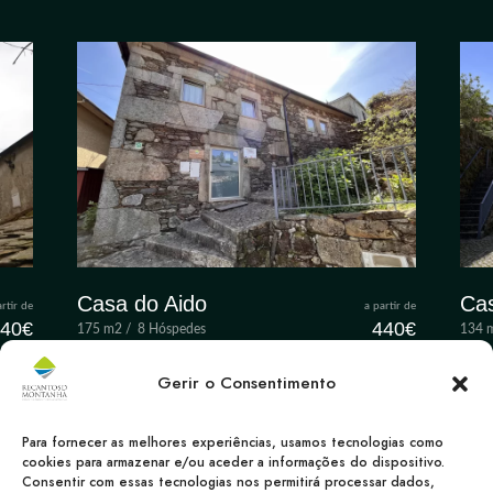
Casa do Aido
Cas
artir de
a partir de
40
€
440
€
175
m2
/
8 Hóspedes
134
oites
/ 2 noites
Gerir o Consentimento
Para fornecer as melhores experiências, usamos tecnologias como
cookies para armazenar e/ou aceder a informações do dispositivo.
Consentir com essas tecnologias nos permitirá processar dados,