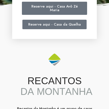
Reserve aqui - Casa Avô Zé
Maria
Reserve aqui - Casa da Quelha
R
E
C
A
N
T
O
S
D
A
M
O
N
T
A
N
H
A
Recantos da Montanha é um grupo de casas