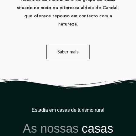
situado no meio da pitoresca aldeia de Candal,
que oferece repouso em contacto com a
natureza.
Saber mais
Estadia em casas de turismo rural
A
s
n
o
s
s
a
s
c
a
s
a
s