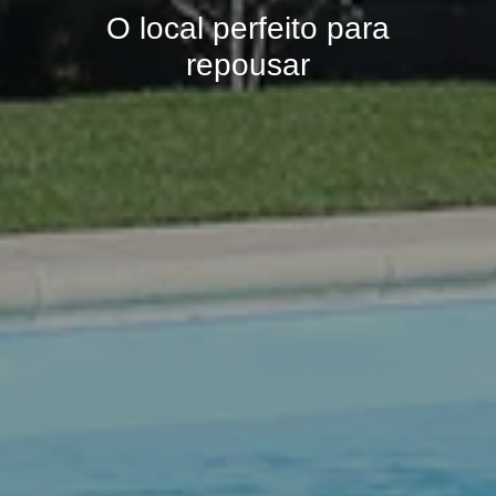
O
l
o
c
a
l
p
e
r
f
e
i
t
o
p
a
r
a
r
e
p
o
u
s
a
r