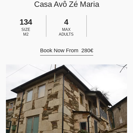
Casa Avô Zé Maria
134
4
SIZE
MAX
M2
ADULTS
Book Now From
280
€