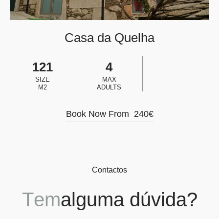
Casa da Quelha
121
4
SIZE
MAX
M2
ADULTS
Book Now From
240
€
Contactos
T
e
m
a
l
g
u
m
a
d
ú
v
i
d
a
?