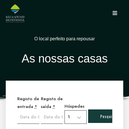
O local perfeito para repousar
A
s
n
o
s
s
a
s
c
a
s
a
s
Registo de
Registo de
Hóspedes
entrada
*
saída
*