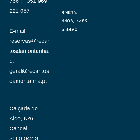
766
|
+351 969
221 057
RNET’s:
4408, 4489
e 4490
E-mail
reservas@recan
tosdamontanha.
pt
geral@recantos
damontanha.pt
Calçada do
Aido, Nº6
Candal
3660-042 S.